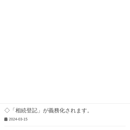
◇お盆期間中も営業しております～相続登記のご
相談はこの機会に～
2025-07-25
◇有田川応援クーポン（第７弾）
2025-04-15
◇年末年始のお休みについて
2024-12-09
◇お盆も営業いたします。
2024-08-03
◇「相続登記」が義務化されます。
2024-03-15