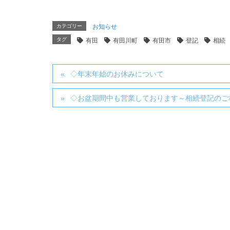
カテゴリー
お知らせ
タグ
有田
有田川町
有田市
登記
相続
◇年末年始のお休みについて
◇お盆期間中も営業しております～相続登記のご